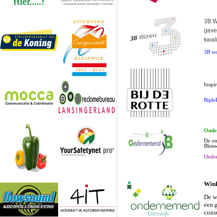
3B W
geve
kwali
3B w
Inspi
Bijde
Onde
De on
Bleis
Onde
Wink
De w
een 
cons