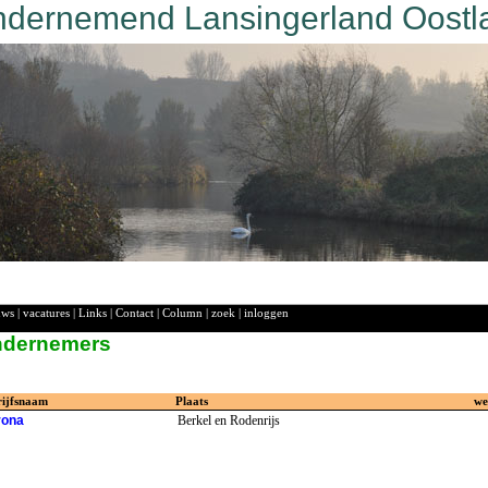
dernemend Lansingerland Oostl
uws
|
vacatures
|
Links
|
Contact
|
Column
|
zoek
|
inloggen
ndernemers
rijfsnaam
Plaats
we
rona
Berkel en Rodenrijs