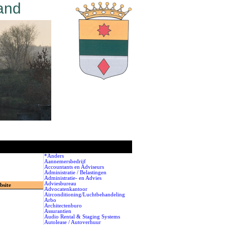
and
*Anders
Aannemersbedrijf
Accountants en Adviseurs
Administratie / Belastingen
Administratie- en Advies
Adviesbureau
bsite
Advocatenkantoor
Airconditioning/Luchtbehandeling
Arbo
Architectenburo
Assurantien
Audio Rental & Staging Systems
Autolease / Autoverhuur