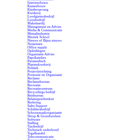
Interieurbouw
Kassenbouw
Kinderopvang
Kwekerij
Loodgietersbedrijf
Loonbedrijf
Makelaardij
Management en Advies
Media & Communicatie
Metaalindustrie
Muziek School
Nieuws of Bijna nieuws
Notarissen
Office supply
Opleidingen
Organisatie Advies
Paprikatelers
Paramedisch
Plantenkwekerij
Politiek
Projectinrichting
Promotie en Organisatie
Reclame
Reclamebureau
Recreatie
Recreatiecentrum
Recycelings bedrijf
Reisbureau
Relatiegeschenken
Riolering
Sales Support
Schildersbedrijf
Schoonmaakorganisatie
Sloop & Grondwerken
Software
Stalling
Taxibedrijf
Technisch onderhoud
Tegelhandel
Telecommunicatie