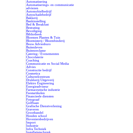
Automatisering
Automatiserings- en communicatie
adviezen
Automobielbedrijf
Autoschadebedrijf
Bakkerij
Bankinstelling
Bed & Breakfast
Bestrating
Beveiliging
Bibliotheek
Bloemen Planten & Tuin
Bloemisterij / Bloembinderij
Bouw Adviesburo
Buitenleven
Buitenreclame
Catering / Evenementen
Chocolaterie
Coaching
Communicatie en Social Media
Advies
Constructie bedrijf
Cosmetica
Cultureelcentrum
Drukkerij Uitgeverij
Elektro Engineering
Energieadviseur
Farmaceutische industrie
Feestartikelen
Financieele diensten
Fotograaf
Golfbaan
Grafische Dienstverlening
Graveren
Groothandel
Honden school
Hoveniersbedrijven
Import
Industrie
Infra Techniek
Installatietechniek