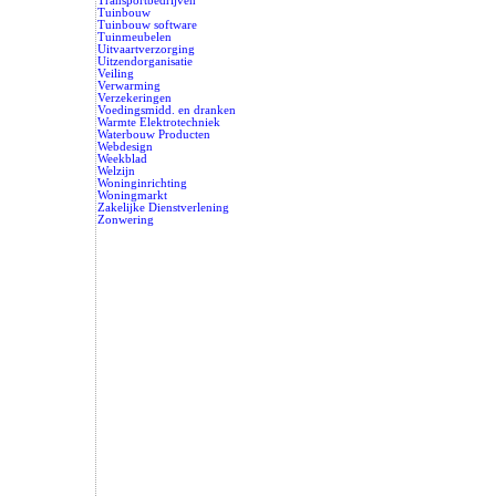
Transportbedrijven
Tuinbouw
Tuinbouw software
Tuinmeubelen
Uitvaartverzorging
Uitzendorganisatie
Veiling
Verwarming
Verzekeringen
Voedingsmidd. en dranken
Warmte Elektrotechniek
Waterbouw Producten
Webdesign
Weekblad
Welzijn
Woninginrichting
Woningmarkt
Zakelijke Dienstverlening
Zonwering