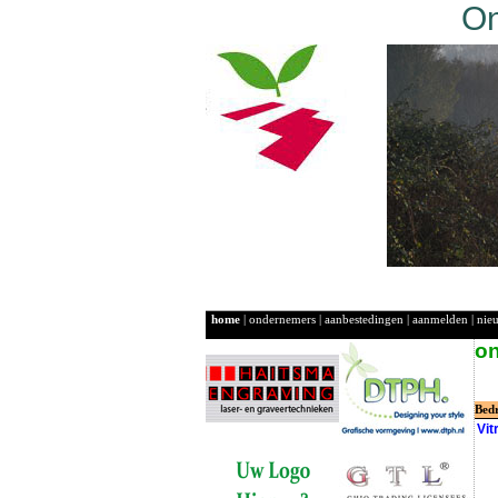
On
home
|
ondernemers
|
aanbestedingen
|
aanmelden
|
nie
o
Bed
Vit