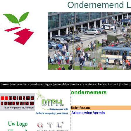
Ondernemend La
home
|
ondernemers
|
aanbestedingen
|
aanmelden
|
nieuws
|
vacatures
|
Links
|
Contact
|
Colum
ondernemers
Bedrijfsnaam
Arboservice Vermin