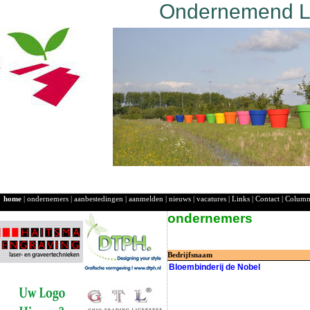
Ondernemend La
home
|
ondernemers
|
aanbestedingen
|
aanmelden
|
nieuws
|
vacatures
|
Links
|
Contact
|
Colum
ondernemers
Bedrijfsnaam
Bloembinderij de Nobel