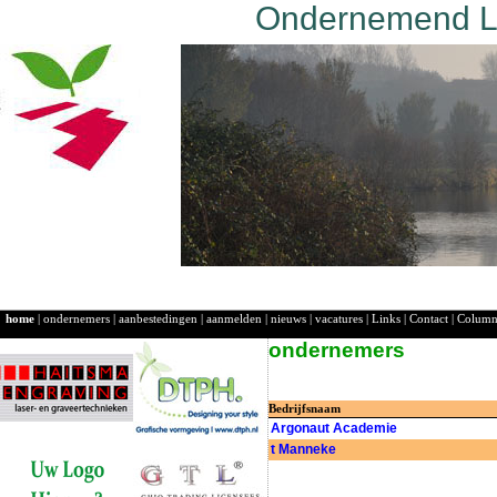
Ondernemend La
home
|
ondernemers
|
aanbestedingen
|
aanmelden
|
nieuws
|
vacatures
|
Links
|
Contact
|
Colum
ondernemers
Bedrijfsnaam
Argonaut Academie
t Manneke