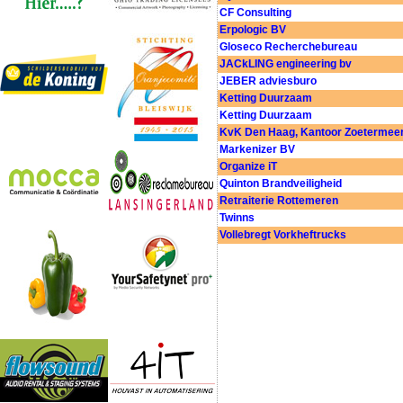
CF Consulting
Erpologic BV
Gloseco Recherchebureau
JACkLING engineering bv
JEBER adviesburo
Ketting Duurzaam
Ketting Duurzaam
KvK Den Haag, Kantoor Zoetermeer
Markenizer BV
Organize iT
Quinton Brandveiligheid
Retraiterie Rottemeren
Twinns
Vollebregt Vorkheftrucks