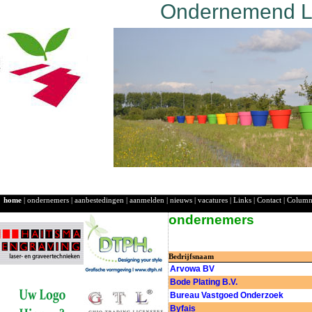
Ondernemend La
home
|
ondernemers
|
aanbestedingen
|
aanmelden
|
nieuws
|
vacatures
|
Links
|
Contact
|
Colum
ondernemers
Bedrijfsnaam
Arvowa BV
Bode Plating B.V.
Bureau Vastgoed Onderzoek
Byfais