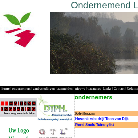
Ondernemend La
home
|
ondernemers
|
aanbestedingen
|
aanmelden
|
nieuws
|
vacatures
|
Links
|
Contact
|
Colum
ondernemers
Bedrijfsnaam
Hoveniersbedrijf Toon van Dijk
René Snels Tuinstylist