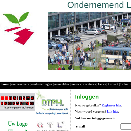
Ondernemend La
home
|
ondernemers
|
aanbestedingen
|
aanmelden
|
nieuws
|
vacatures
|
Links
|
Contact
|
Colum
Inloggen
Nieuwe gebruiker?
Registreer hier
.
Wachtwoord vergeten?
klik hier
.
Vul hier uw inloggegevens in
e-mail