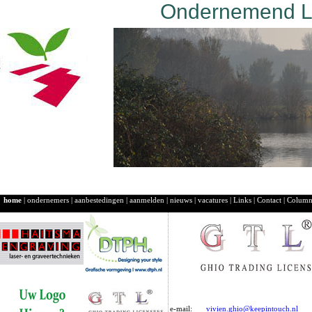
Ondernemend La
home
|
ondernemers
|
aanbestedingen
|
aanmelden
|
nieuws
|
vacatures
|
Links
|
Contact
|
Colum
e-mail:
vivien.ghio@keepintouch.nl