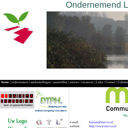
Ondernemend La
home
|
ondernemers
|
aanbestedingen
|
aanmelden
|
nieuws
|
vacatures
|
Links
|
Contact
|
Colum
Moc
e-mail:
bureau@mocca.nl
website:
http://www.mocca.nl