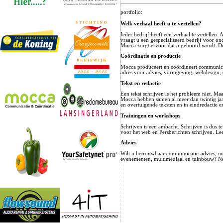
portfolio:
Welk verhaal heeft u te vertellen?
Ieder bedrijf heeft een verhaal te vertellen
vraagt u een gespecialiseerd bedrijf voor o
Mocca zorgt ervoor dat u gehoord wordt. D
Coördinatie en productie
Mocca produceert en coördineert communicat
adres voor advies, vormgeving, webdesign, 
Tekst en redactie
Een tekst schrijven is het probleem niet. M
Mocca hebben samen al meer dan twintig jaar
en overtuigende teksten en in eindredactie e
Trainingen en workshops
Schrijven is een ambacht. Schrijven is dus t
voor het web en Persberichten schrijven. Lee
Advies
Wilt u betrouwbaar communicatie-advies, met
evenementen, multimediaal en tuinbouw? Ne