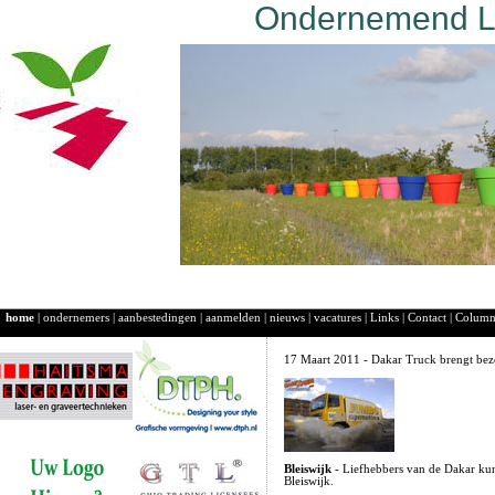
Ondernemend La
home
|
ondernemers
|
aanbestedingen
|
aanmelden
|
nieuws
|
vacatures
|
Links
|
Contact
|
Colum
17 Maart 2011 - Dakar Truck brengt bez
Bleiswijk
- Liefhebbers van de Dakar kun
Bleiswijk.