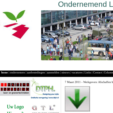
Ondernemend La
home
|
ondernemers
|
aanbestedingen
|
aanmelden
|
nieuws
|
vacatures
|
Links
|
Contact
|
Colum
7 Maart 2011 - Werkgevers: Afschaffen bi