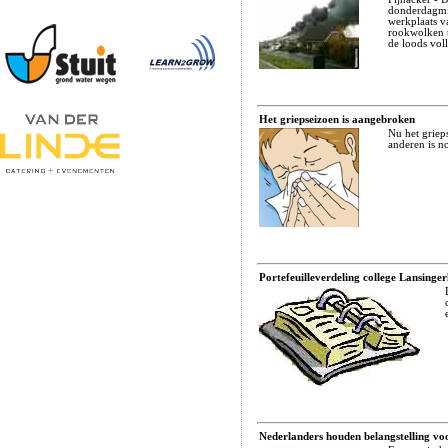
donderdagmi
werkplaats v
rookwolken 
de loods vol
Het griepseizoen is aangebroken
Nu het griep
anderen is n
Portefeuilleverdeling college Lansinge
Nederlanders houden belangstelling voo