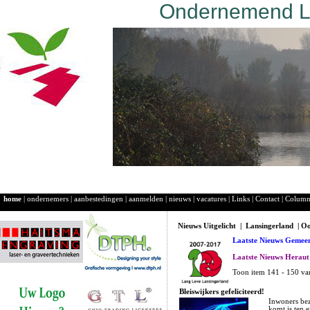
Ondernemend La
home
|
ondernemers
|
aanbestedingen
|
aanmelden
|
nieuws
|
vacatures
|
Links
|
Contact
|
Colum
Nieuws Uitgelicht | Lansingerland | O
Laatste Nieuws Gemeen
Laatste Nieuws Heraut
Toon item 141 - 150 va
Bleiswijkers gefeliciteerd!
Inwoners bez
komt is ten e