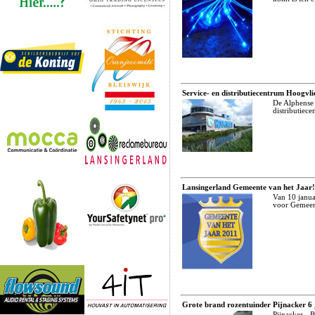
Service- en distributiecentrum Hoogvl
De Alphense 
distributiec
Lansingerland Gemeente van het Jaar!
Van 10 janua
voor Gemeent
Grote brand rozentuinder Pijnacker 6 
Pijnacker - 