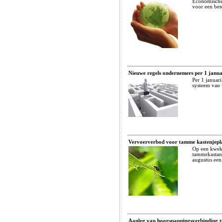
Economische 
voor een bet
Nieuwe regels ondernemers per 1 janua
Per 1 januar
systeem van 
Vervoerverbod voor tamme kastenjepl
Op een kweke
tammekastanj
augustus een
Aanleg van hoogspanningsverbinding 