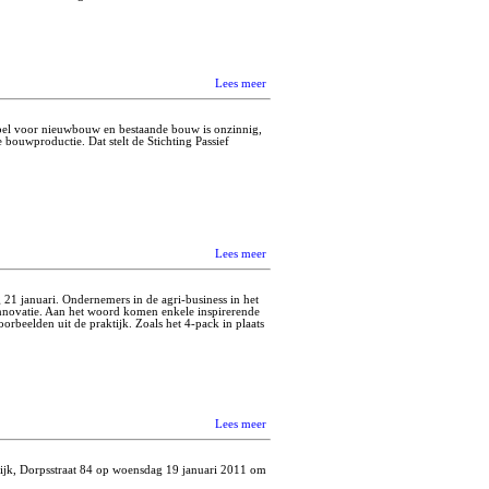
Lees meer
label voor nieuwbouw en bestaande bouw is onzinnig,
bouwproductie. Dat stelt de Stichting Passief
Lees meer
21 januari. Ondernemers in de agri-business in het
nnovatie. Aan het woord komen enkele inspirerende
orbeelden uit de praktijk. Zoals het 4-pack in plaats
Lees meer
wijk, Dorpsstraat 84 op woensdag 19 januari 2011 om