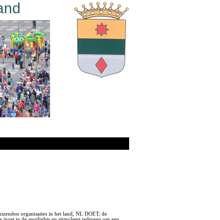
and
izenden organisaties in het land, NL DOET; de
 inzet in de spotlights en stimuleert iedereen om een