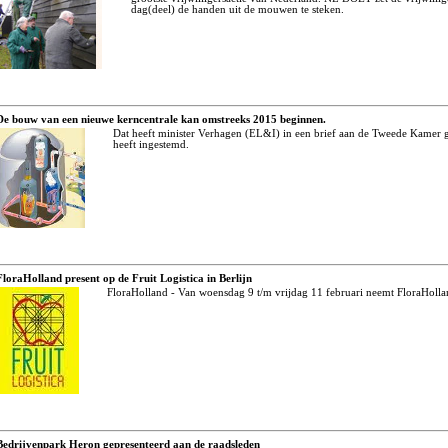
dag(deel) de handen uit de mouwen te steken.
De bouw van een nieuwe kerncentrale kan omstreeks 2015 beginnen.
Dat heeft minister Verhagen (EL&I) in een brief aan de Tweede Kamer
heeft ingestemd.
FloraHolland present op de Fruit Logistica in Berlijn
FloraHolland - Van woensdag 9 t/m vrijdag 11 februari neemt FloraHolland
Bedrijvenpark Heron gepresenteerd aan de raadsleden