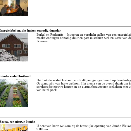
Energielabel maakt huizen onnodig duurder
Berkel en Rodenrijs – Invoeren en verplicht stellen van een energie
maakt woningen onnodig duur en gaat misschien wel ten koste van de 
Bouwen.
Tuinderscafé Oostland
Het Tuinderscafé Oostland wordt dit jaar georganiseerd op donderdag 
Oostland zijn van harte welkom. Het thema van de avond draait om i
sprekers die nieuwe kansen in de glastuinbouwsector toelichten met vo
van het 6-pack.
Hoera, een nieuwe Jumbo!
U bent van harte welkom bij de feestelijke opening van Jumbo Bleis
9:00 uur.