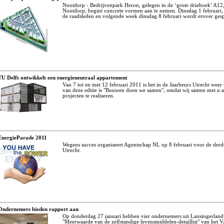
Nootdorp - Bedrijvenpark Heron, gelegen in de ‘grote driehoek’ A12,
Nootdorp, begint concrete vormen aan te nemen. Dinsdag 1 februari
de raadsleden en volgende week dinsdag 8 februari wordt erover ges
TU Delft ontwikkelt een energieneutraal appartement
Van 7 tot en met 12 februari 2011 is het in de Jaarbeurs Utrecht weer
van deze editie is "Bouwen doen we samen", omdat wij samen met u a
projecten te realiseren.
EnergieParade 2011
Wegens succes organiseert Agentschap NL op 8 februari voor de derd
Utrecht.
Ondernemers bieden rapport aan
Op donderdag 27 januari hebben vier ondernemers uit Lansingerland
"Meerwaarde van de zelfstandige levensmiddelen-detaillist" van he