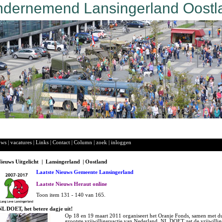
dernemend Lansingerland Oostl
uws
|
vacatures
|
Links
|
Contact
|
Column
|
zoek
|
inloggen
ieuws Uitgelicht | Lansingerland | Oostland
Laatste Nieuws Gemeente Lansingerland
Laatste Nieuws Heraut online
Toon item 131 - 140 van 165.
NL DOET, het betere dagje uit!
Op 18 en 19 maart 2011 organiseert het Oranje Fonds, samen met du
grootste vrijwilligersactie van Nederland. NL DOET zet de vrijwillige