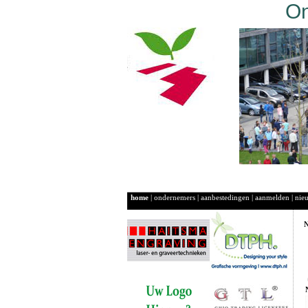
On
home
|
ondernemers
|
aanbestedingen
|
aanmelden
|
nie
N