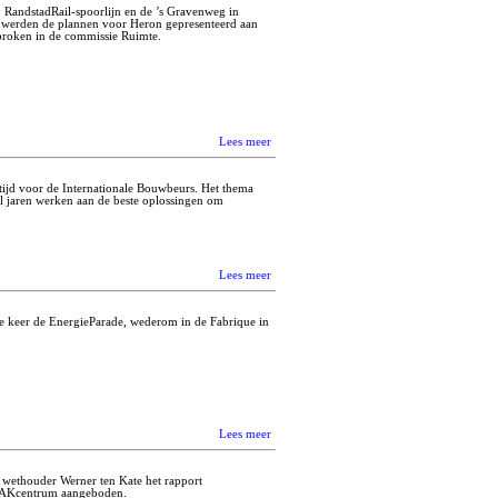
 RandstadRail-spoorlijn en de ’s Gravenweg in
, werden de plannen voor Heron gepresenteerd aan
proken in de commissie Ruimte.
Lees meer
 tijd voor de Internationale Bouwbeurs. Het thema
l jaren werken aan de beste oplossingen om
Lees meer
e keer de EnergieParade, wederom in de Fabrique in
Lees meer
 wethouder Werner ten Kate het rapport
t VAKcentrum aangeboden.