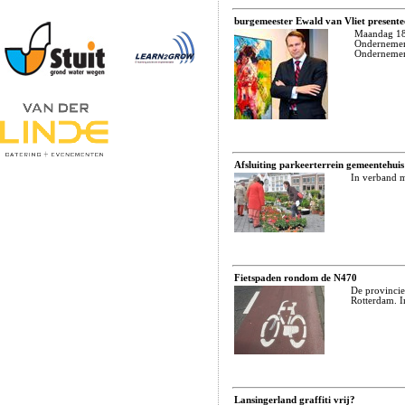
burgemeester Ewald van Vliet present
Maandag 18 
Ondernemen”
Onderneme
Afsluiting parkeerterrein gemeentehuis
In verband m
Fietspaden rondom de N470
De provincie
Rotterdam. I
Lansingerland graffiti vrij?