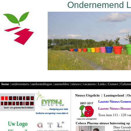
Ondernemend La
home
|
ondernemers
|
aanbestedingen
|
aanmelden
|
nieuws
|
vacatures
|
Links
|
Contact
|
Colum
Nieuws Uitgelicht | Lansingerland | O
Laatste Nieuws Gemeen
Laatste Nieuws Heraut
Toon item 111 - 120 va
Cobeco Pharma nieuwe huisvesting op
Dino Corrado
ondertekend