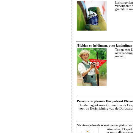
Lansingerlan
verwijderen 
graffiti in 
‘Helden en heldinnen, over landmijnen e
Tot en met 12
over landmij
maken.
Presentatie plannen Dorpsstraat Bleisw
Donderdag 24 maart jl. vond in de Dorp
voor de Herinrichting van de Dorpsstraa
Startersnetwerk is een nieuw platfor
Woensdag 13 april 
er voor alle starte