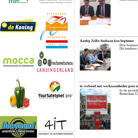
Aanleg ZoRo-busbaan kan beginnen
Drie bestuur
Dit betekent
in verband met werkzaamheden geen met
In de period
Rotterdam Ce